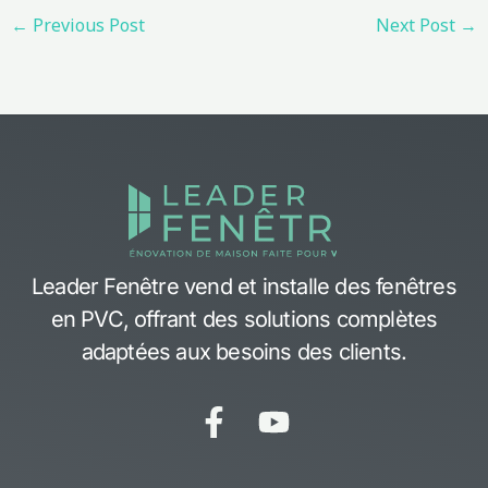
←
Previous Post
Next Post
→
Leader Fenêtre vend et installe des fenêtres
en PVC, offrant des solutions complètes
adaptées aux besoins des clients.
F
Y
a
o
c
u