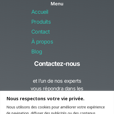
Menu
e
t
Accueil
b
u
o
b
Produits
o
e
Contact
k
-
À propos
f
Blog
Contactez-nous
et l’un de nos experts
vous répondra dans les
meilleurs délais..
Nous respectons votre vie privée.
Nous utilisons des cookies pour améliorer votre expérience
Avenue de Lonay 17 1110
de navigation, diffuser des publicités ou des contenus